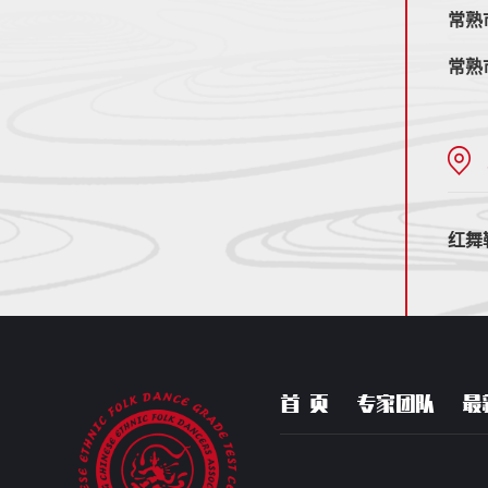
常熟
常熟
红舞
首 页
专家团队
最