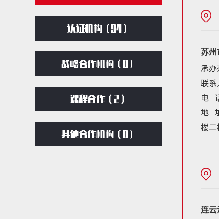
认证机构（
94
）
苏州
战略合作机构（0）
承办
联系
电 话
课程合作（2）
地 
楼二
其他合作机构（0）
连云