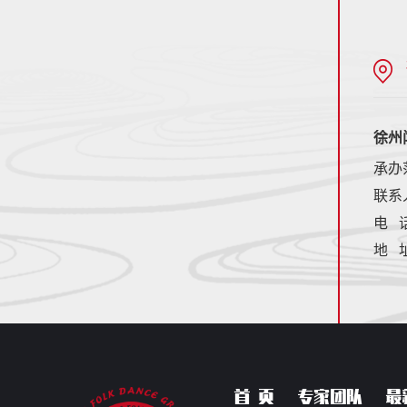
徐州
承办
联系
电 话
地 
首 页
专家团队
最