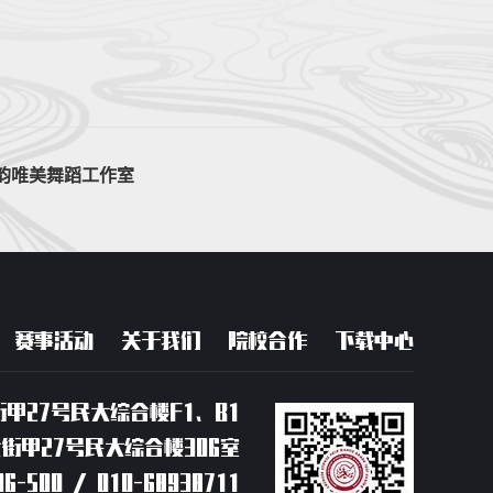
韵唯美舞蹈工作室
赛事活动
关于我们
院校合作
下载中心
甲27号民大综合楼F1、B1
甲27号民大综合楼306室
6-500 / 010-68938711