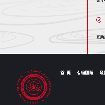
德令
互助
首 页
专家团队
最