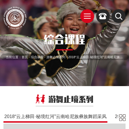
综合课程
当前位置：
首页
-
综合课程
-
游舞止境系列
-
2018“云上梯田·秘境红河”云南哈尼族彝族舞蹈采风
游舞止境系列
2018“云上梯田·秘境红河”云南哈尼族彝族舞蹈采风
2018