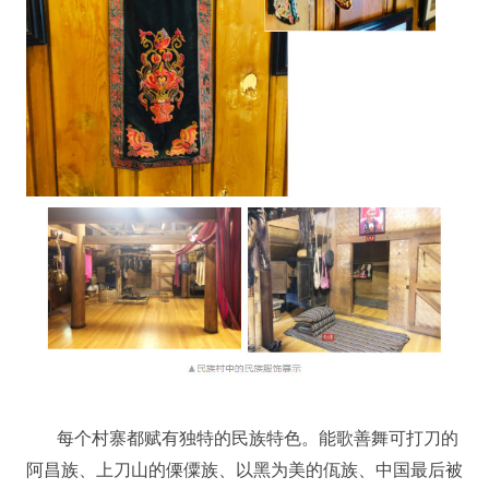
每个村寨都赋有独特的民族特色。能歌善舞可打刀的
阿昌族、上刀山的傈僳族、以黑为美的佤族、中国最后被