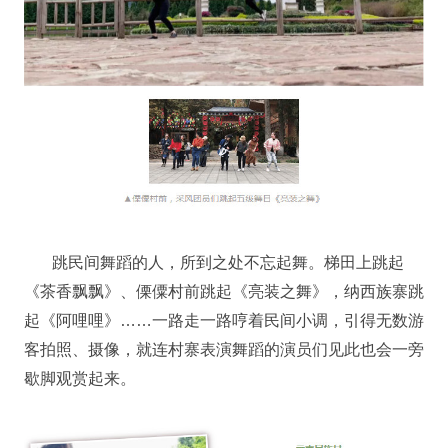
跳民间舞蹈的人，所到之处不忘起舞。梯田上跳起
《茶香飘飘》、傈僳村前跳起《亮装之舞》，纳西族寨跳
起《阿哩哩》……一路走一路哼着民间小调，引得无数游
客拍照、摄像，就连村寨表演舞蹈的演员们见此也会一旁
歇脚观赏起来。