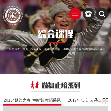
综合课程
当前位置：
首页
-
综合课程
-
游舞止境系列
-
2018“ 延边之春 ”朝鲜族舞蹈采风
游舞止境系列
2018“ 延边之春 ”朝鲜族舞蹈采风
2017年“走进云朵上的