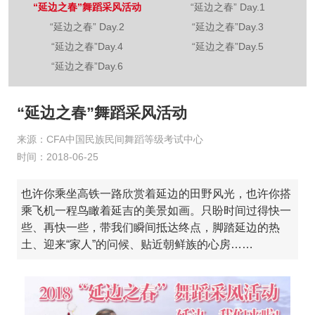
“延边之春”舞蹈采风活动
“延边之春” Day.1
“延边之春” Day.2
“延边之春”Day.3
“延边之春”Day.4
“延边之春”Day.5
“延边之春”Day.6
“延边之春”舞蹈采风活动
来源：CFA中国民族民间舞蹈等级考试中心
时间：2018-06-25
也许你乘坐高铁一路欣赏着延边的田野风光，也许你搭
乘飞机一程鸟瞰着延吉的美景如画。只盼时间过得快一
些、再快一些，带我们瞬间抵达终点，脚踏延边的热
土、迎来“家人”的问候、贴近朝鲜族的心房……