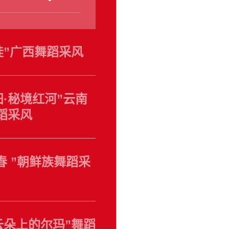
八桂”广西舞蹈采风
田·秘境红河”云南
蹈采风
之春 ”朝鲜族舞蹈采
进云朵上的尔玛”舞蹈