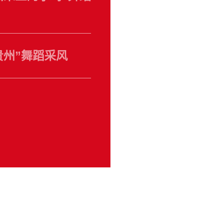
彩贵州”舞蹈采风