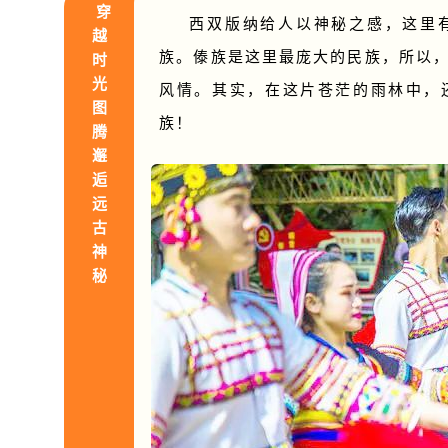
穿
西双版纳给人以神秘之感，这里
越
族。傣族是这里最庞大的民族，所以
时
光
风情。其实，在这片苍茫的雨林中，
图
族！
腾
邂
逅
远
古
神
秘