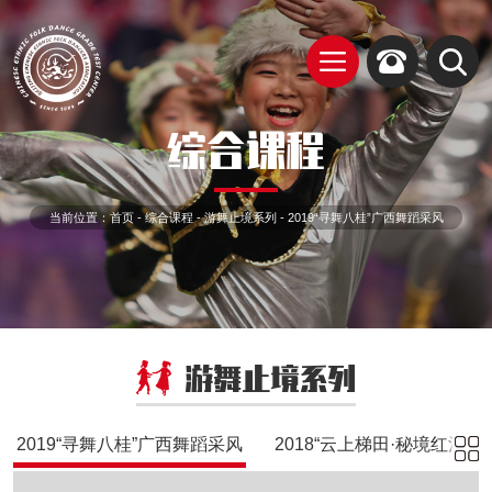
综合课程
当前位置：
首页
-
综合课程
-
游舞止境系列
-
2019“寻舞八桂”广西舞蹈采风
游舞止境系列
2019“寻舞八桂”广西舞蹈采风
2018“云上梯田·秘境红河