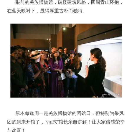
眼前的羌族博物馆，碉楼建筑风格，四周青山环抱，
在蓝天映衬下，显得厚重古朴而独特。
原本每逢周一是羌族博物馆的闭馆日，但特别为采风
团的到来开馆了，“vip式”馆长亲自讲解！让大家倍感荣幸
与欢喜！