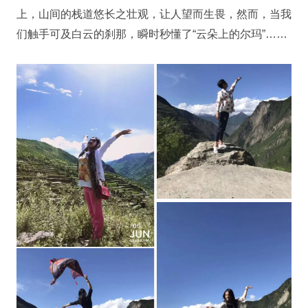
上，山间的栈道悠长之壮观，让人望而生畏，然而，当我
们触手可及白云的刹那，瞬时秒懂了“云朵上的尔玛”……