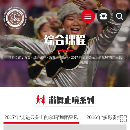
综合课程
当前位置：
首页
-
综合课程
-
游舞止境系列
-
2017年“走进云朵上的尔玛”舞蹈采风
游舞止境系列
2017年“走进云朵上的尔玛”舞蹈采风
2016年“多彩贵州”