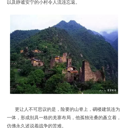
以及静谧安宁的小村令人流连忘返。
更让人不可思议的是，险要的山脊上，碉楼建筑连为
一体，形成别具一格的羌寨布局，他孤独沧桑的矗立着，
仿佛永久述说着战争的苦难。