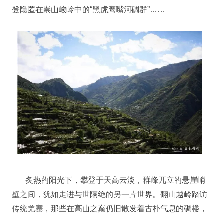
登隐匿在崇山峻岭中的“黑虎鹰嘴河碉群”……
炙热的阳光下，攀登于天高云淡，群峰兀立的悬崖峭
壁之间，犹如走进与世隔绝的另一片世界。翻山越岭踏访
传统羌寨，那些在高山之巅仍旧散发着古朴气息的碉楼，