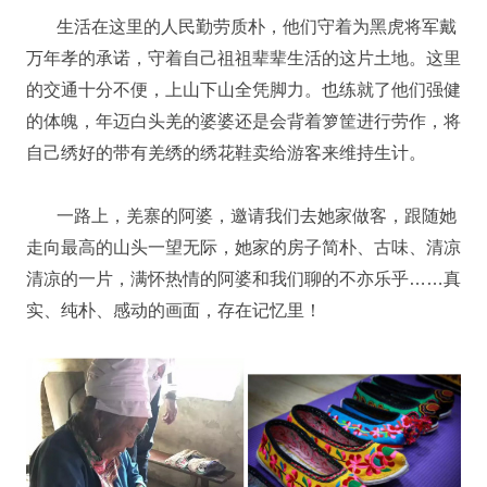
生活在这里的人民勤劳质朴，他们守着为黑虎将军戴
万年孝的承诺，守着自己祖祖辈辈生活的这片土地。这里
的交通十分不便，上山下山全凭脚力。也练就了他们强健
的体魄，年迈白头羌的婆婆还是会背着箩筐进行劳作，将
自己绣好的带有羌绣的绣花鞋卖给游客来维持生计。
一路上，羌寨的阿婆，邀请我们去她家做客，跟随她
走向最高的山头一望无际，她家的房子简朴、古味、清凉
清凉的一片，满怀热情的阿婆和我们聊的不亦乐乎……真
实、纯朴、感动的画面，存在记忆里！