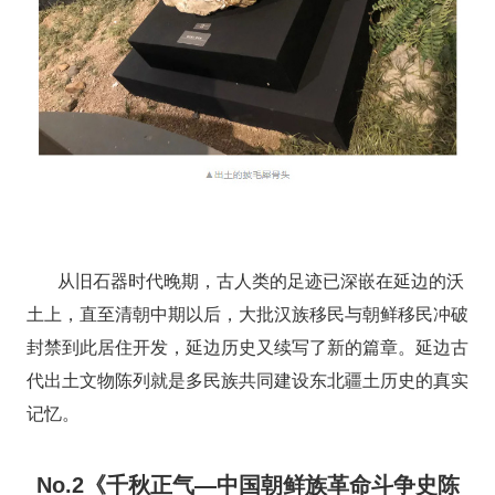
从旧石器时代晚期，古人类的足迹已深嵌在延边的沃
土上，直至清朝中期以后，大批汉族移民与朝鲜移民冲破
封禁到此居住开发，延边历史又续写了新的篇章。延边古
代出土文物陈列就是多民族共同建设东北疆土历史的真实
记忆。
No.2《千秋正气—中国朝鲜族革命斗争史陈