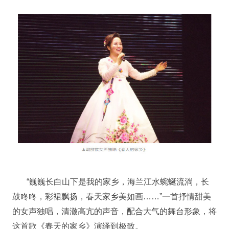
“巍巍长白山下是我的家乡，海兰江水蜿蜒流淌，长
鼓咚咚，彩裙飘扬，春天家乡美如画……”一首抒情甜美
的女声独唱，清澈高亢的声音，配合大气的舞台形象，将
这首歌《春天的家乡》演绎到极致。