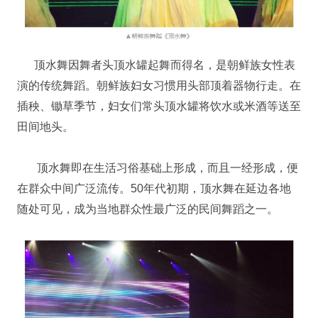
顶水舞因舞者头顶水罐起舞而得名，是朝鲜族女性表
演的传统舞蹈。朝鲜族妇女习惯用头部顶着器物行走。在
插秧、锄草季节，妇女们常头顶水罐将饮水或米酒等送至
田间地头。
顶水舞即在生活习俗基础上形成，而且一经形成，便
在群众中间广泛流传。50年代初期，顶水舞在延边各地
随处可见，成为当地群众性最广泛的民间舞蹈之一。