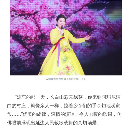
“难忘的那一天，长白山彩云飘荡，你来到阿玛尼洁
白的村庄，就像亲人一样，拉着乡亲们的手亲切地唠家
常……”优美的旋律，深情的演唱，令人心暖的歌词，仿
佛眼前浮现出延边人民载歌载舞的真切场景。