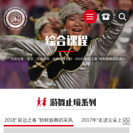
综合课程
当前位置：
首页
-
综合课程
-
游舞止境系列
-
2018“ 延边之春 ”朝鲜族舞蹈采风
游舞止境系列
2018“ 延边之春 ”朝鲜族舞蹈采风
2017年“走进云朵上的