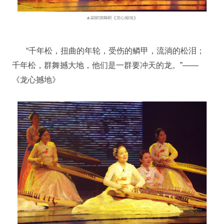
“千年松，扭曲的年轮，受伤的鳞甲，流淌的松泪；
千年松，群舞撼大地，他们是一群要冲天的龙。”——
《龙心撼地》