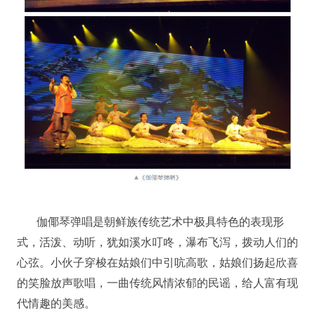
伽倻琴弹唱是朝鲜族传统艺术中极具特色的表现形
式，活泼、动听，犹如溪水叮咚，瀑布飞泻，拨动人们的
心弦。小伙子穿梭在姑娘们中引吭高歌，姑娘们扬起欣喜
的笑脸放声歌唱，一曲传统风情浓郁的民谣，给人富有现
代情趣的美感。