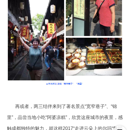
再或者，两三结伴来到了著名景点“宽窄巷子”、“锦
里”，品尝当地小吃“阿婆凉糕”，欣赏这座城市的夜景，感
触成都独特的魅力，就这样2017“走进云朵上的尔玛“舞蹈