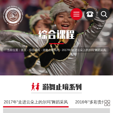
综合课程
当前位置：
首页
-
综合课程
-
游舞止境系列
-
2017年“走进云朵上的尔玛”舞蹈采风
游舞止境系列
2017年“走进云朵上的尔玛”舞蹈采风
2016年“多彩贵州”