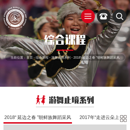
综合课程
当前位置：
首页
-
综合课程
-
游舞止境系列
-
2018“ 延边之春 ”朝鲜族舞蹈采风
游舞止境系列
2018“ 延边之春 ”朝鲜族舞蹈采风
2017年“走进云朵上的