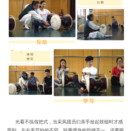
光看不练假把式，当采风团员们亲手拾起鼓槌时才感
受到，左右手节拍的不同，轻重缓急的韵律不一，还要眼