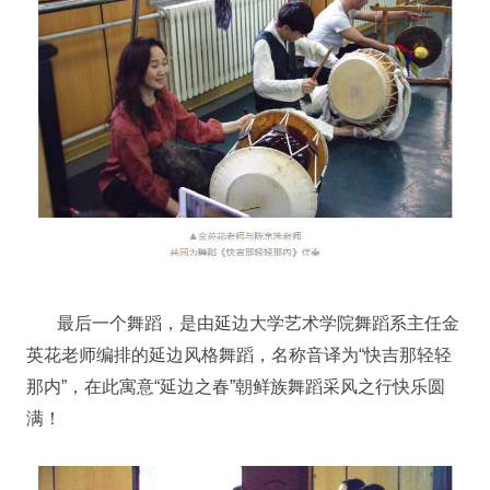
最后一个舞蹈，是由延边大学艺术学院舞蹈系主任金
英花老师编排的延边风格舞蹈，名称音译为“快吉那轻轻
那内”，在此寓意“延边之春”朝鲜族舞蹈采风之行快乐圆
满！