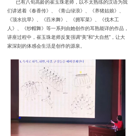
已有八旬高龄的崔玉珠老师，以不太熟练的汉语为我
们讲述着《春香传》、《青山绿浪》、《养猪姑娘》、
《顶水抗旱》、《舀米舞》、《拥军菜》、《伐木工
人》、《纱帽舞》等一系列由她创作的耳熟能详的作品，
讲座过程中，崔玉珠老师反复强调“美”和“大自然”，让大
家深刻的体感会生活是创作的源泉。